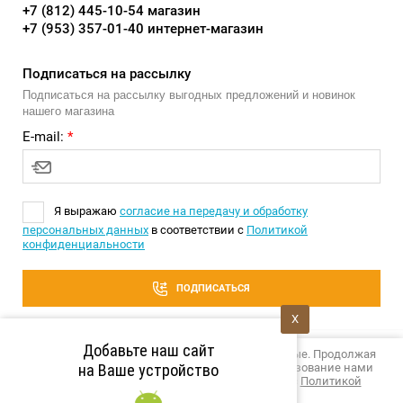
+7 (812) 445-10-54 магазин
+7 (953) 357-01-40 интернет-магазин
Подписаться на рассылку
Подписаться на рассылку выгодных предложений и новинок
нашего магазина
E-mail:
*
Я выражаю
согласие на передачу и обработку
персональных данных
в соответствии с
Политикой
конфиденциальности
ПОДПИСАТЬСЯ
X
Добавьте наш сайт
Этот сайт использует файлы cookie и метаданные. Продолжая
просматривать его, вы соглашаетесь на использование нами
на Ваше устройство
файлов cookie и метаданных в соответствии с
Политикой
конфиденциальности
.
Создание сайта
megagroup.by