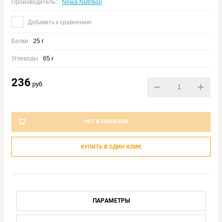
Производитель:
Newa Nutrition
Добавить к сравнению
Белки
25 г
Углеводы
65 г
236
руб.
−
+
НЕТ В НАЛИЧИИ
КУПИТЬ В ОДИН КЛИК
ПАРАМЕТРЫ