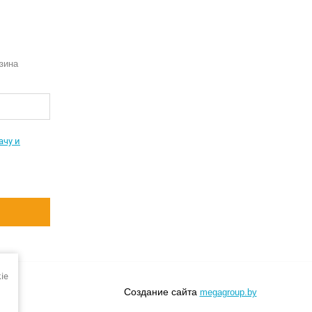
зина
ачу и
ie
Создание сайта
megagroup.by