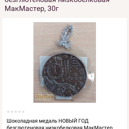
МакМастер, 30г
Шоколадная медаль НОВЫЙ ГОД
безглютеновая низкобелковая МакМастер,